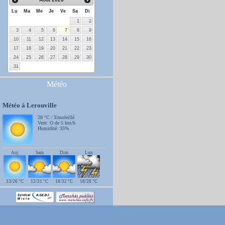
Lu
Ma
Me
Je
Ve
Sa
Di
1
2
3
4
5
6
7
8
9
10
11
12
13
14
15
16
17
18
19
20
21
22
23
24
25
26
27
28
29
30
31
Météo
Météo à Lerouville
28 °C / Ensoleillé
Vent: O de 5 km/h
Humidité: 35%
Auj
Sam
Dim
Lun
13/26 °C
12/31 °C
18/32 °C
18/28 °C