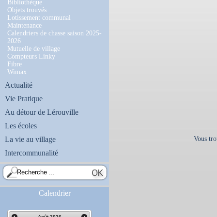
Bibliothèque
Objets trouvés
Lotissement communal
Maintenance
Calendriers de chasse saison 2025-
2026
Mutuelle de village
Compteurs Linky
Fibre
Wimax
Actualité
Vie Pratique
Au détour de Lérouville
Les écoles
La vie au village
Vous tro
Intercommunalité
Calendrier
Août
2026