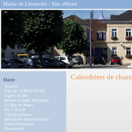
Mairie de Lérouville - Site officiel
Calendriers de chas
Mairie
Accueil
Gare de LEROUVILLE
Lignes de bus
Dernier Conseil Municipal
Le Mot du Maire
D.I.C.R.I.M
Télé-procédures
Démarches administratives
Tarifs Prestations
Nous écrire