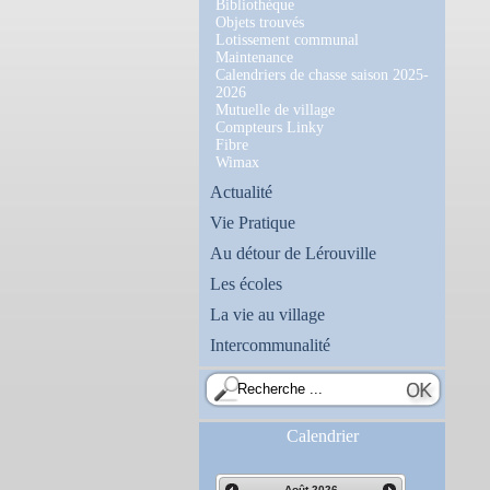
Bibliothèque
Objets trouvés
Lotissement communal
Maintenance
Calendriers de chasse saison 2025-
2026
Mutuelle de village
Compteurs Linky
Fibre
Wimax
Actualité
Vie Pratique
Au détour de Lérouville
Les écoles
La vie au village
Intercommunalité
Calendrier
Août
2026