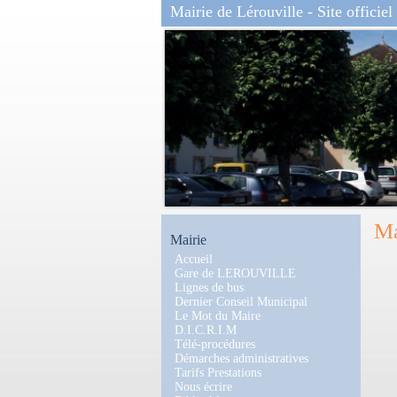
Mairie de Lérouville - Site officiel
Ma
Mairie
Accueil
Gare de LEROUVILLE
Lignes de bus
Dernier Conseil Municipal
Le Mot du Maire
D.I.C.R.I.M
Télé-procédures
Démarches administratives
Tarifs Prestations
Nous écrire