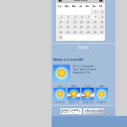
Lu
Ma
Me
Je
Ve
Sa
Di
1
2
3
4
5
6
7
8
9
10
11
12
13
14
15
16
17
18
19
20
21
22
23
24
25
26
27
28
29
30
31
Météo
Météo à Lerouville
35 °C / Ensoleillé
Vent: NO de 9 km/h
Humidité: 27%
Auj
Dim
Lun
Mar
13/31 °C
16/31 °C
20/32 °C
17/30 °C