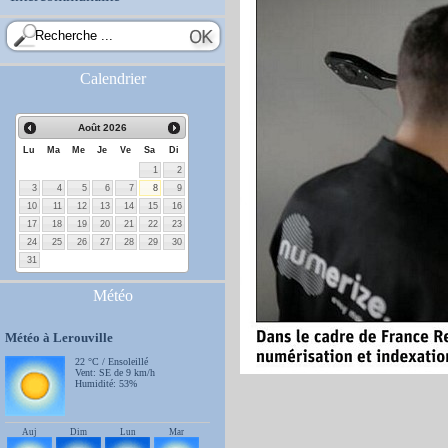
Calendrier
Août
2026
Lu
Ma
Me
Je
Ve
Sa
Di
1
2
3
4
5
6
7
8
9
10
11
12
13
14
15
16
17
18
19
20
21
22
23
24
25
26
27
28
29
30
31
Météo
Météo à Lerouville
22 °C / Ensoleillé
Vent: SE de 9 km/h
Humidité: 53%
Auj
Dim
Lun
Mar