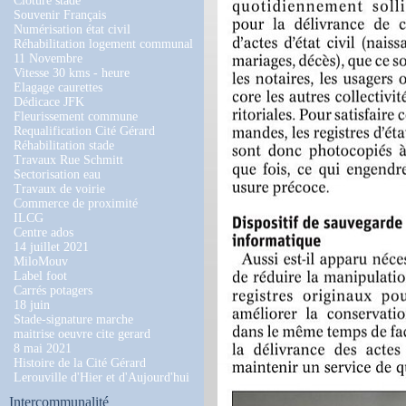
Clôture stade
Souvenir Français
Numérisation état civil
Réhabilitation logement communal
11 Novembre
Vitesse 30 kms - heure
Elagage caurettes
Dédicace JFK
Fleurissement commune
Requalification Cité Gérard
Réhabilitation stade
Travaux Rue Schmitt
Sectorisation eau
Travaux de voirie
Commerce de proximité
ILCG
Centre ados
14 juillet 2021
MiloMouv
Label foot
Carrés potagers
18 juin
Stade-signature marche
maitrise oeuvre cite gerard
8 mai 2021
Histoire de la Cité Gérard
Lerouville d'Hier et d'Aujourd'hui
Intercommunalité