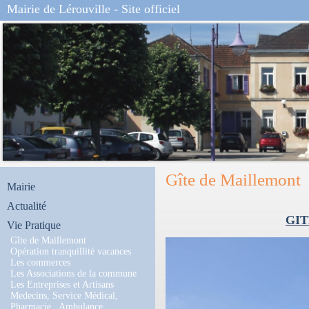
Mairie de Lérouville - Site officiel
Gîte de Maillemont
Mairie
Actualité
GI
Vie Pratique
Gîte de Maillemont
Opération tranquillité vacances
Les commerces
Les Associations de la commune
Les Entreprises et Artisans
Medecins, Service Médical,
Pharmacie , Ambulance