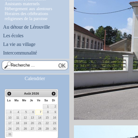
Assistants maternels
Hébergement aux alentours
Horaires des célébrations
religieuses de la paroisse
Au détour de Lérouville
Les écoles
La vie au village
Intercommunalité
Calendrier
Août
2026
Lu
Ma
Me
Je
Ve
Sa
Di
1
2
3
4
5
6
7
8
9
10
11
12
13
14
15
16
17
18
19
20
21
22
23
24
25
26
27
28
29
30
31