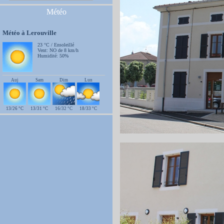
Météo
Météo à Lerouville
23 °C / Ensoleillé
Vent: NO de 8 km/h
Humidité: 50%
Auj
Sam
Dim
Lun
13/26 °C
13/31 °C
16/32 °C
18/33 °C